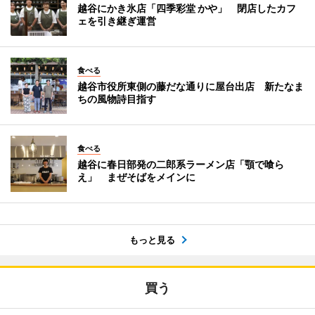
越谷にかき氷店「四季彩堂 かや」 閉店したカフ
ェを引き継ぎ運営
食べる
越谷市役所東側の藤だな通りに屋台出店 新たなま
ちの風物詩目指す
食べる
越谷に春日部発の二郎系ラーメン店「顎で喰ら
え」 まぜそばをメインに
もっと見る
買う