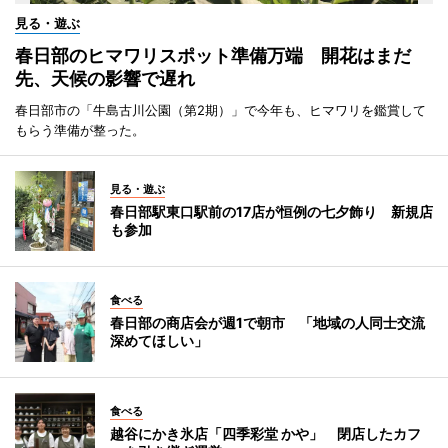
見る・遊ぶ
春日部のヒマワリスポット準備万端 開花はまだ
先、天候の影響で遅れ
春日部市の「牛島古川公園（第2期）」で今年も、ヒマワリを鑑賞して
もらう準備が整った。
見る・遊ぶ
春日部駅東口駅前の17店が恒例の七夕飾り 新規店
も参加
食べる
春日部の商店会が週1で朝市 「地域の人同士交流
深めてほしい」
食べる
越谷にかき氷店「四季彩堂 かや」 閉店したカフ