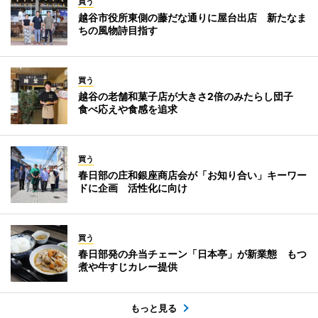
買う
越谷市役所東側の藤だな通りに屋台出店 新たなま
ちの風物詩目指す
買う
越谷の老舗和菓子店が大きさ2倍のみたらし団子
食べ応えや食感を追求
買う
春日部の庄和銀座商店会が「お知り合い」キーワー
ドに企画 活性化に向け
買う
春日部発の弁当チェーン「日本亭」が新業態 もつ
煮や牛すじカレー提供
もっと見る