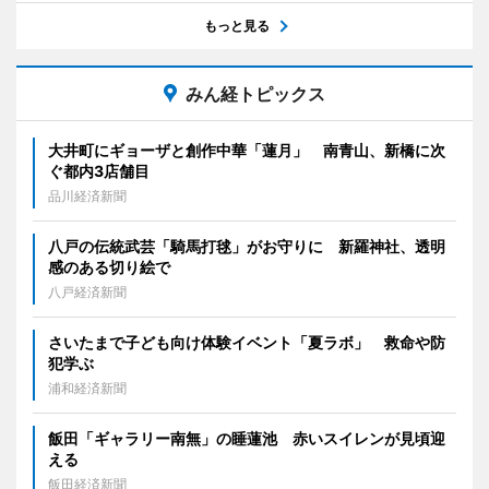
もっと見る
みん経トピックス
大井町にギョーザと創作中華「蓮月」 南青山、新橋に次
ぐ都内3店舗目
品川経済新聞
八戸の伝統武芸「騎馬打毬」がお守りに 新羅神社、透明
感のある切り絵で
八戸経済新聞
さいたまで子ども向け体験イベント「夏ラボ」 救命や防
犯学ぶ
浦和経済新聞
飯田「ギャラリー南無」の睡蓮池 赤いスイレンが見頃迎
える
飯田経済新聞