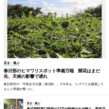
見る・遊ぶ
春日部のヒマワリスポット準備万端 開花はまだ
先、天候の影響で遅れ
春日部市の「牛島古川公園（第2期）」で今年も、ヒマワリを鑑賞して
もらう準備が整った。
見る・遊ぶ
春日部駅東口駅前の17店が恒例の七夕飾り 新規店