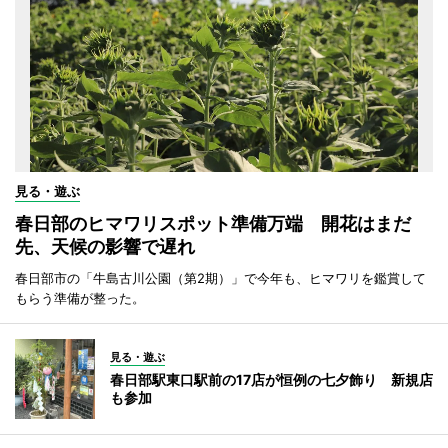
見る・遊ぶ
春日部のヒマワリスポット準備万端 開花はまだ
先、天候の影響で遅れ
春日部市の「牛島古川公園（第2期）」で今年も、ヒマワリを鑑賞して
もらう準備が整った。
見る・遊ぶ
春日部駅東口駅前の17店が恒例の七夕飾り 新規店
も参加