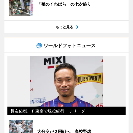
「靴のくわばら」の七夕飾り
もっと見る
ワールドフォトニュース
長友佑都、Ｆ東京で現役続行 Ｊリーグ
大分商が２回戦へ 高校野球