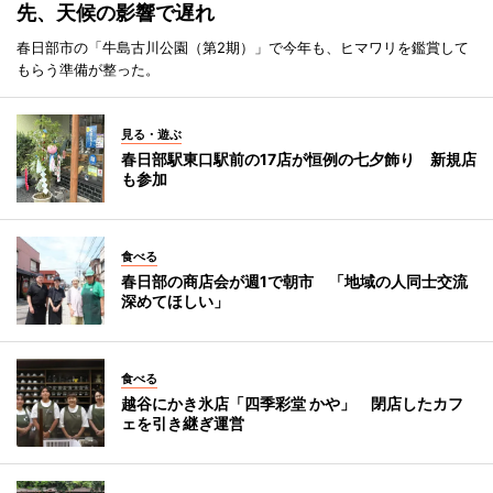
先、天候の影響で遅れ
春日部市の「牛島古川公園（第2期）」で今年も、ヒマワリを鑑賞して
もらう準備が整った。
見る・遊ぶ
春日部駅東口駅前の17店が恒例の七夕飾り 新規店
も参加
食べる
春日部の商店会が週1で朝市 「地域の人同士交流
深めてほしい」
食べる
越谷にかき氷店「四季彩堂 かや」 閉店したカフ
ェを引き継ぎ運営