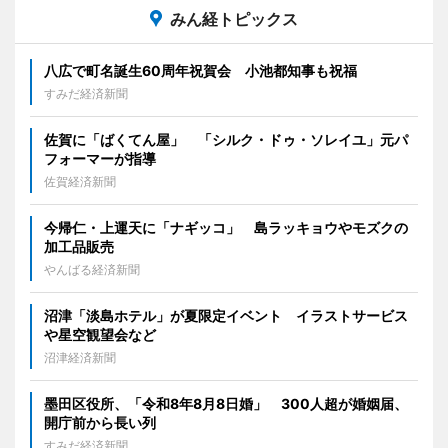
みん経トピックス
八広で町名誕生60周年祝賀会 小池都知事も祝福
すみだ経済新聞
佐賀に「ばくてん屋」 「シルク・ドゥ・ソレイユ」元パ
フォーマーが指導
佐賀経済新聞
今帰仁・上運天に「ナギッコ」 島ラッキョウやモズクの
加工品販売
やんばる経済新聞
沼津「淡島ホテル」が夏限定イベント イラストサービス
や星空観望会など
沼津経済新聞
墨田区役所、「令和8年8月8日婚」 300人超が婚姻届、
開庁前から長い列
すみだ経済新聞