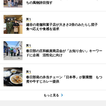
ちの風物詩目指す
買う
越谷の老舗和菓子店が大きさ2倍のみたらし団子
食べ応えや食感を追求
買う
春日部の庄和銀座商店会が「お知り合い」キーワー
ドに企画 活性化に向け
買う
春日部発の弁当チェーン「日本亭」が新業態 もつ
煮や牛すじカレー提供
もっと見る