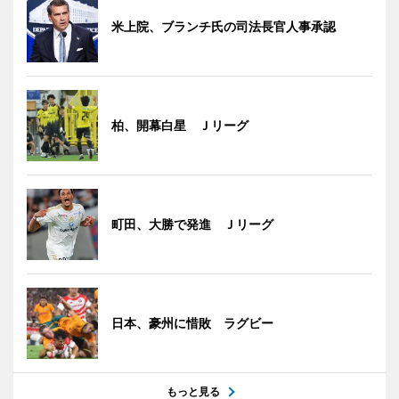
米上院、ブランチ氏の司法長官人事承認
柏、開幕白星 Ｊリーグ
町田、大勝で発進 Ｊリーグ
日本、豪州に惜敗 ラグビー
もっと見る