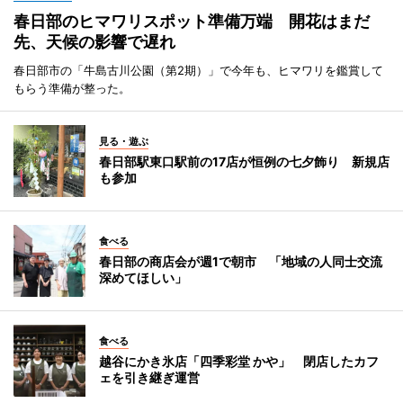
春日部のヒマワリスポット準備万端 開花はまだ
先、天候の影響で遅れ
春日部市の「牛島古川公園（第2期）」で今年も、ヒマワリを鑑賞して
もらう準備が整った。
見る・遊ぶ
春日部駅東口駅前の17店が恒例の七夕飾り 新規店
も参加
食べる
春日部の商店会が週1で朝市 「地域の人同士交流
深めてほしい」
食べる
越谷にかき氷店「四季彩堂 かや」 閉店したカフ
ェを引き継ぎ運営