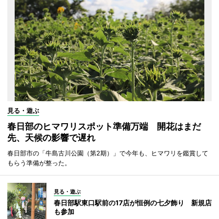
見る・遊ぶ
春日部のヒマワリスポット準備万端 開花はまだ
先、天候の影響で遅れ
春日部市の「牛島古川公園（第2期）」で今年も、ヒマワリを鑑賞して
もらう準備が整った。
見る・遊ぶ
春日部駅東口駅前の17店が恒例の七夕飾り 新規店
も参加