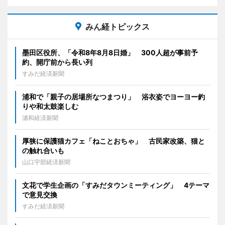
みん経トピックス
墨田区役所、「令和8年8月8日婚」 300人超が事前予
約、開庁前から長い列
すみだ経済新聞
浦和で「親子の居場所なつまつり」 浴衣姿でヨーヨー釣
りや和太鼓楽しむ
浦和経済新聞
厚狭に保護猫カフェ「ねことおちゃ」 古民家改築、猫と
の触れ合いも
山口宇部経済新聞
文花で学生企画の「すみだタウンミーティング」 4テーマ
で意見交換
すみだ経済新聞