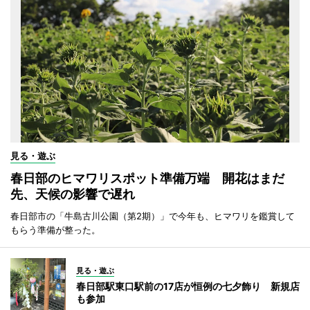
見る・遊ぶ
春日部のヒマワリスポット準備万端 開花はまだ
先、天候の影響で遅れ
春日部市の「牛島古川公園（第2期）」で今年も、ヒマワリを鑑賞して
もらう準備が整った。
見る・遊ぶ
春日部駅東口駅前の17店が恒例の七夕飾り 新規店
も参加