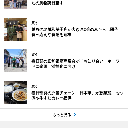
ちの風物詩目指す
買う
越谷の老舗和菓子店が大きさ2倍のみたらし団子
食べ応えや食感を追求
買う
春日部の庄和銀座商店会が「お知り合い」キーワー
ドに企画 活性化に向け
買う
春日部発の弁当チェーン「日本亭」が新業態 もつ
煮や牛すじカレー提供
もっと見る