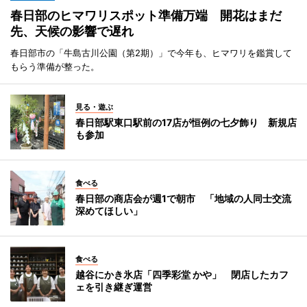
春日部のヒマワリスポット準備万端 開花はまだ
先、天候の影響で遅れ
春日部市の「牛島古川公園（第2期）」で今年も、ヒマワリを鑑賞して
もらう準備が整った。
見る・遊ぶ
春日部駅東口駅前の17店が恒例の七夕飾り 新規店
も参加
食べる
春日部の商店会が週1で朝市 「地域の人同士交流
深めてほしい」
食べる
越谷にかき氷店「四季彩堂 かや」 閉店したカフ
ェを引き継ぎ運営