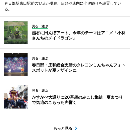
春日部駅東口駅前の17店が現在、店頭や店内に七夕飾りを設置してい
る。
見る・遊ぶ
越谷に田んぼアート、今年のテーマはアニメ「小林
さんちのメイドラゴン」
見る・遊ぶ
春日部・庄和総合支所のクレヨンしんちゃんフォト
スポットが夏デザインに
見る・遊ぶ
かすかべ大通りに20基超のみこし集結 夏まつり
で気迫のこもった声響く
もっと見る