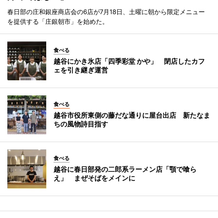
春日部の庄和銀座商店会の6店が7月18日、土曜に朝から限定メニュー
を提供する「庄銀朝市」を始めた。
食べる
越谷にかき氷店「四季彩堂 かや」 閉店したカフ
ェを引き継ぎ運営
食べる
越谷市役所東側の藤だな通りに屋台出店 新たなま
ちの風物詩目指す
食べる
越谷に春日部発の二郎系ラーメン店「顎で喰ら
え」 まぜそばをメインに