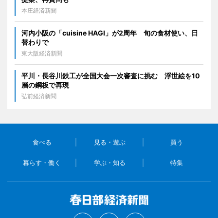
本庄経済新聞
河内小阪の「cuisine HAGI」が2周年 旬の食材使い、日
替わりで
東大阪経済新聞
平川・長谷川鉄工が全国大会一次審査に挑む 浮世絵を10
層の鋼板で再現
弘前経済新聞
食べる
見る・遊ぶ
買う
暮らす・働く
学ぶ・知る
特集