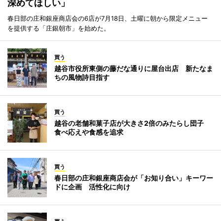
深めてほしい」
春日部の庄和銀座商店会の6店が7月18日、土曜に朝から限定メニュー
を提供する「庄銀朝市」を始めた。
買う
越谷市役所東側の藤だな通りに屋台出店 新たなま
ちの風物詩目指す
買う
越谷の老舗和菓子店が大きさ2倍のみたらし団子
食べ応えや食感を追求
買う
春日部の庄和銀座商店会が「お知り合い」キーワー
ドに企画 活性化に向け