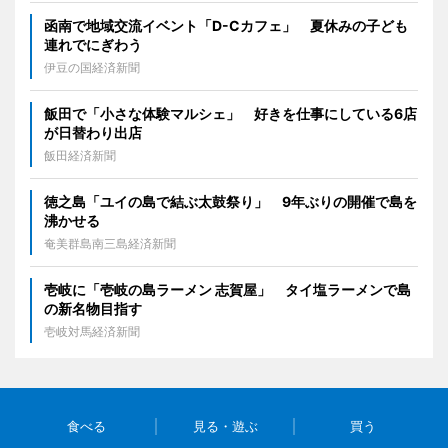
函南で地域交流イベント「D-Cカフェ」 夏休みの子ども
連れでにぎわう
伊豆の国経済新聞
飯田で「小さな体験マルシェ」 好きを仕事にしている6店
が日替わり出店
飯田経済新聞
徳之島「ユイの島で結ぶ太鼓祭り」 9年ぶりの開催で島を
沸かせる
奄美群島南三島経済新聞
壱岐に「壱岐の島ラーメン 志賀屋」 タイ塩ラーメンで島
の新名物目指す
壱岐対馬経済新聞
食べる
見る・遊ぶ
買う