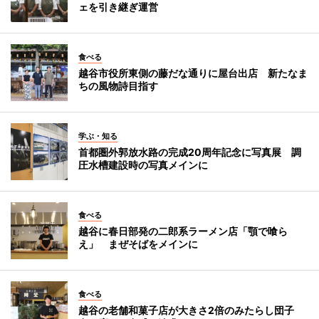
ェを引き継ぎ運営
食べる
越谷市役所東側の藤だな通りに屋台出店 新たなま
ちの風物詩目指す
学ぶ・知る
首都圏外郭放水路の完成20周年記念に写真展 調
圧水槽建設時の写真メインに
食べる
越谷に春日部発の二郎系ラーメン店「顎で喰ら
え」 まぜそばをメインに
食べる
越谷の老舗和菓子店が大きさ2倍のみたらし団子