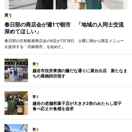
買う
春日部の商店会が週1で朝市 「地域の人同士交流
深めてほしい」
春日部の庄和銀座商店会の6店が7月18日、土曜に朝から限定メニュー
を提供する「庄銀朝市」を始めた。
買う
越谷市役所東側の藤だな通りに屋台出店 新たなま
ちの風物詩目指す
買う
越谷の老舗和菓子店が大きさ2倍のみたらし団子
食べ応えや食感を追求
買う