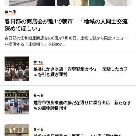
食べる
春日部の商店会が週1で朝市 「地域の人同士交流
深めてほしい」
春日部の庄和銀座商店会の6店が7月18日、土曜に朝から限定メニュー
を提供する「庄銀朝市」を始めた。
食べる
越谷にかき氷店「四季彩堂 かや」 閉店したカフ
ェを引き継ぎ運営
食べる
越谷市役所東側の藤だな通りに屋台出店 新たなま
ちの風物詩目指す
食べる