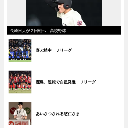
長崎日大が２回戦へ 高校野球
喜ぶ植中 Ｊリーグ
鹿島、逆転で白星発進 Ｊリーグ
あいさつされる悠仁さま