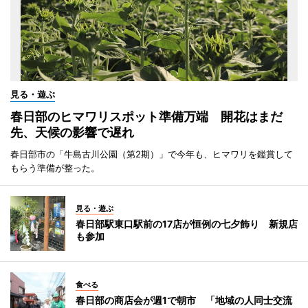
見る・遊ぶ
春日部のヒマワリスポット準備万端 開花はまだ
先、天候の影響で遅れ
春日部市の「牛島古川公園（第2期）」で今年も、ヒマワリを鑑賞して
もらう準備が整った。
見る・遊ぶ
春日部駅東口駅前の17店が恒例の七夕飾り 新規店
も参加
食べる
春日部の商店会が週1で朝市 「地域の人同士交流