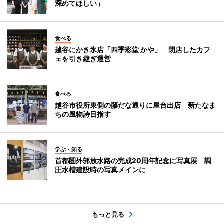
深めてほしい」
食べる
越谷にかき氷店「四季彩堂 かや」 閉店したカフ
ェを引き継ぎ運営
食べる
越谷市役所東側の藤だな通りに屋台出店 新たなま
ちの風物詩目指す
学ぶ・知る
首都圏外郭放水路の完成20周年記念に写真展 調
圧水槽建設時の写真メインに
もっと見る