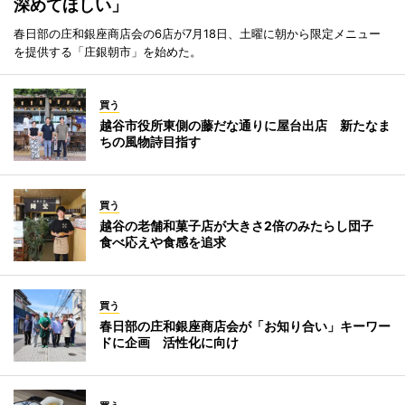
深めてほしい」
春日部の庄和銀座商店会の6店が7月18日、土曜に朝から限定メニュー
を提供する「庄銀朝市」を始めた。
買う
越谷市役所東側の藤だな通りに屋台出店 新たなま
ちの風物詩目指す
買う
越谷の老舗和菓子店が大きさ2倍のみたらし団子
食べ応えや食感を追求
買う
春日部の庄和銀座商店会が「お知り合い」キーワー
ドに企画 活性化に向け