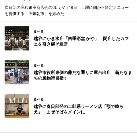
春日部の庄和銀座商店会の6店が7月18日、土曜に朝から限定メニュー
を提供する「庄銀朝市」を始めた。
食べる
越谷にかき氷店「四季彩堂 かや」 閉店したカフ
ェを引き継ぎ運営
食べる
越谷市役所東側の藤だな通りに屋台出店 新たなま
ちの風物詩目指す
食べる
越谷に春日部発の二郎系ラーメン店「顎で喰ら
え」 まぜそばをメインに