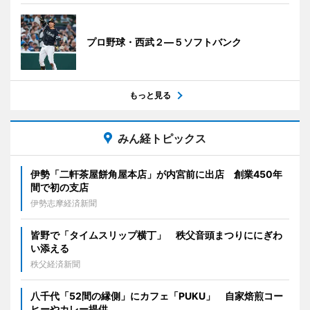
プロ野球・西武２―５ソフトバンク
もっと見る
みん経トピックス
伊勢「二軒茶屋餅角屋本店」が内宮前に出店 創業450年
間で初の支店
伊勢志摩経済新聞
皆野で「タイムスリップ横丁」 秩父音頭まつりににぎわ
い添える
秩父経済新聞
八千代「52間の縁側」にカフェ「PUKU」 自家焙煎コー
ヒーやカレー提供