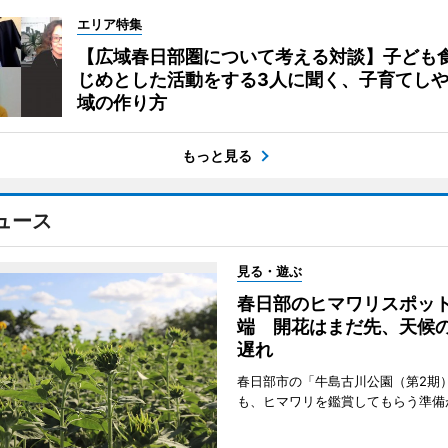
エリア特集
【広域春日部圏について考える対談】子ども
じめとした活動をする3人に聞く、子育てし
域の作り方
もっと見る
ュース
見る・遊ぶ
春日部のヒマワリスポッ
端 開花はまだ先、天候
遅れ
春日部市の「牛島古川公園（第2期
も、ヒマワリを鑑賞してもらう準備