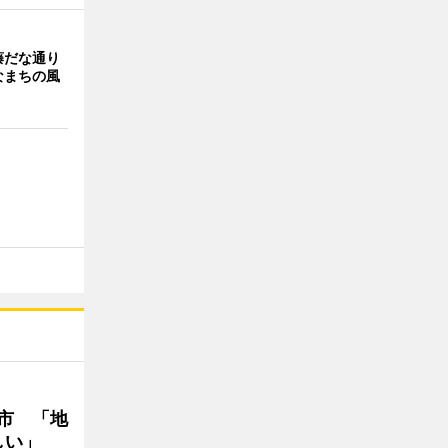
藤だな通り
なまちの風
市 「地
しい」