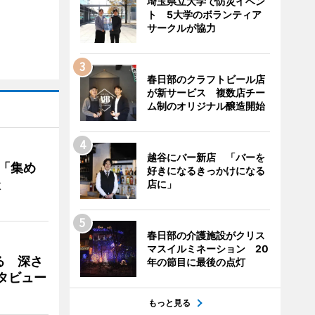
埼玉県立大学で防災イベン
ト 5大学のボランティア
サークルが協力
春日部のクラフトビール店
が新サービス 複数店チー
ム制のオリジナル醸造開始
越谷にバー新店 「バーを
を「集め
好きになるきっかけになる
談
店に」
春日部の介護施設がクリス
マスイルミネーション 20
る 深さ
年の節目に最後の点灯
タビュー
もっと見る