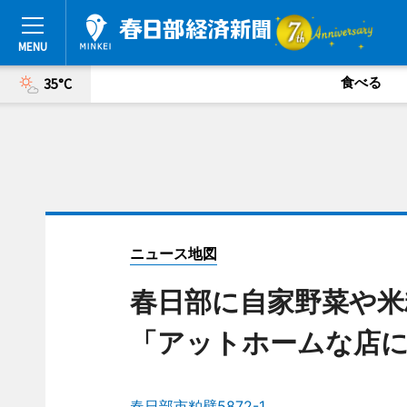
食べる
35°C
ニュース地図
春日部に自家野菜や
「アットホームな店
春日部市粕壁5872-1