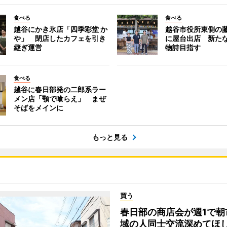
食べる
食べる
越谷にかき氷店「四季彩堂 か
越谷市役所東側の
や」 閉店したカフェを引き
に屋台出店 新た
継ぎ運営
物詩目指す
食べる
越谷に春日部発の二郎系ラー
メン店「顎で喰らえ」 まぜ
そばをメインに
もっと見る
買う
春日部の商店会が週1で朝
域の人同士交流深めてほ