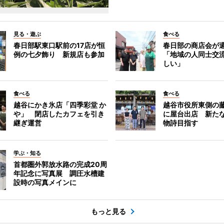
見る・遊ぶ
食べる
春日部駅東口駅前の17店が恒
春日部の商店会が
例の七夕飾り 新規店も参加
「地域の人同士交
しい」
食べる
食べる
越谷にかき氷店「四季彩堂 か
越谷市役所東側の
や」 閉店したカフェを引き
に屋台出店 新た
継ぎ運営
物詩目指す
学ぶ・知る
首都圏外郭放水路の完成20周
年記念に写真展 調圧水槽建
設時の写真メインに
もっと見る