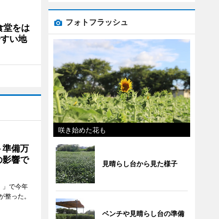
フォトフラッシュ
食堂をは
やすい地
咲き始めた花も
ト準備万
の影響で
見晴らし台から見た様子
）」で今年
が整った。
ベンチや見晴らし台の準備