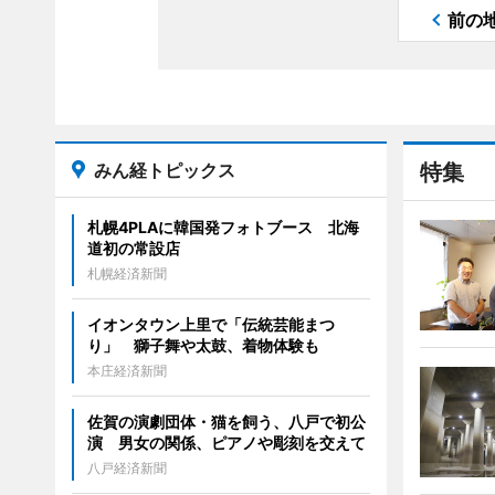
前の
みん経トピックス
特集
札幌4PLAに韓国発フォトブース 北海
道初の常設店
札幌経済新聞
イオンタウン上里で「伝統芸能まつ
り」 獅子舞や太鼓、着物体験も
本庄経済新聞
佐賀の演劇団体・猫を飼う、八戸で初公
演 男女の関係、ピアノや彫刻を交えて
八戸経済新聞