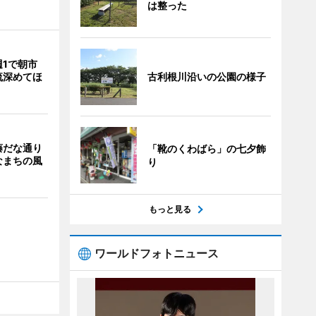
は整った
週1で朝市
古利根川沿いの公園の様子
流深めてほ
藤だな通り
「靴のくわばら」の七夕飾
なまちの風
り
もっと見る
ワールドフォトニュース