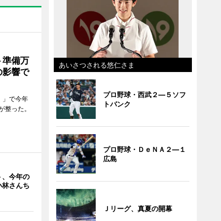
ト準備万
あいさつされる悠仁さま
の影響で
プロ野球・西武２―５ソフ
）」で今年
トバンク
が整った。
プロ野球・ＤｅＮＡ２―１
広島
ト、今年の
小林さんち
Ｊリーグ、真夏の開幕