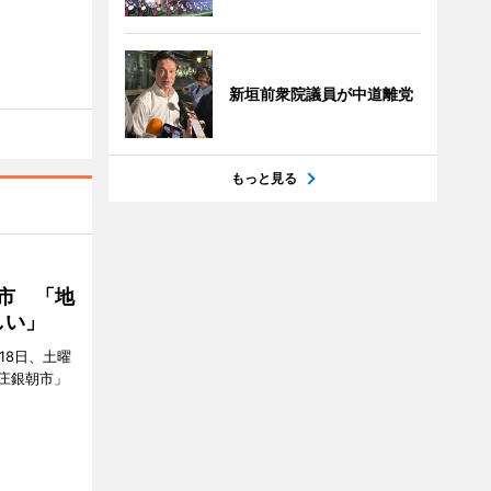
新垣前衆院議員が中道離党
もっと見る
市 「地
しい」
18日、土曜
庄銀朝市」