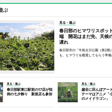
遊ぶ
見る・遊ぶ
春日部のヒマワリスポッ
端 開花はまだ先、天候
遅れ
春日部市の「牛島古川公園（第2期
も、ヒマワリを鑑賞してもらう準備
見る・遊ぶ
見る・遊ぶ
春日部駅東口駅前の17店が恒
越谷に田んぼアー
例の七夕飾り 新規店も参加
テーマはアニメ「
のメイドラゴン」