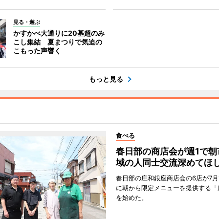
見る・遊ぶ
かすかべ大通りに20基超のみ
こし集結 夏まつりで気迫の
こもった声響く
もっと見る
食べる
春日部の商店会が週1で朝
域の人同士交流深めてほ
春日部の庄和銀座商店会の6店が7月
に朝から限定メニューを提供する「
を始めた。