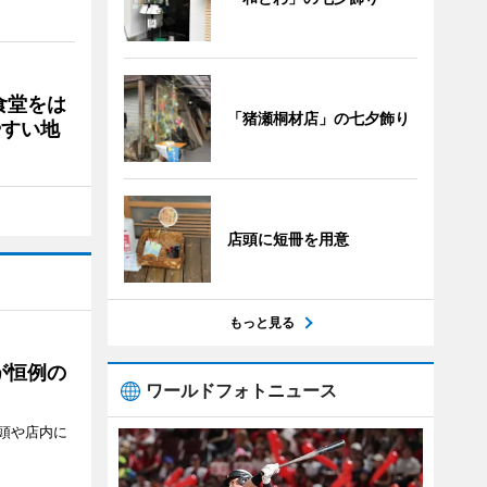
食堂をは
「猪瀬桐材店」の七夕飾り
やすい地
店頭に短冊を用意
もっと見る
が恒例の
ワールドフォトニュース
頭や店内に