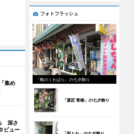
フォトフラッシュ
「靴のくわばら」の七夕飾り
を「集め
談
「菓匠 青柳」の七夕飾り
る 深さ
タビュー
「和とわ」の七夕飾り