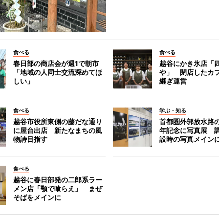
食べる
食べる
春日部の商店会が週1で朝市
越谷にかき氷店「四
「地域の人同士交流深めてほ
や」 閉店したカ
しい」
継ぎ運営
食べる
学ぶ・知る
越谷市役所東側の藤だな通り
首都圏外郭放水路の
に屋台出店 新たなまちの風
年記念に写真展 
物詩目指す
設時の写真メイン
食べる
越谷に春日部発の二郎系ラー
メン店「顎で喰らえ」 まぜ
そばをメインに