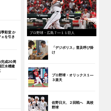
季彩堂 か
プロ野球・広島７―１１巨人
フェを引き
「デジポリス」普及呼び掛
け
完成20周
調圧水槽建
に
プロ野球・オリックス１―
３楽天
佐野日大、２回戦へ 高校
野球