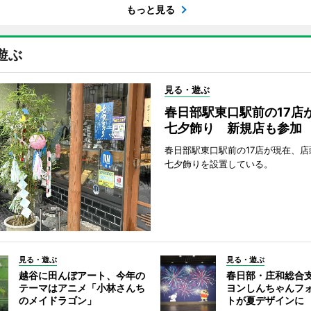
もっと見る
遊ぶ
見る・遊ぶ
春日部駅東口駅前の17店
七夕飾り 新規店も参加
春日部駅東口駅前の17店が現在、店
七夕飾りを設置している。
見る・遊ぶ
見る・遊ぶ
越谷に田んぼアート、今年の
春日部・庄和総合
テーマはアニメ「小林さんち
ヨンしんちゃんフ
のメイドラゴン」
トが夏デザインに