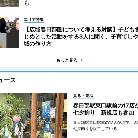
も
エリア特集
【広域春日部圏について考える対談】子ども
じめとした活動をする3人に聞く、子育てし
域の作り方
もっと見る
ュース
見る・遊ぶ
春日部駅東口駅前の17店
七夕飾り 新規店も参加
春日部駅東口駅前の17店が現在、店
七夕飾りを設置している。