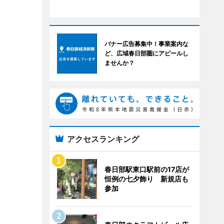
バナー広告募集中！事業案内な
ど、広域春日部圏にアピールし
ませんか？
アクセスランキング
春日部駅東口駅前の17店が
恒例の七夕飾り 新規店も
参加