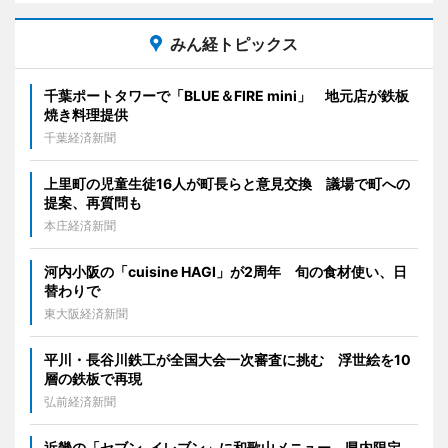
みん経トピックス
千葉ポートタワーで「BLUE＆FIRE mini」 地元店が鉄板
焼き料理提供
千葉経済新聞
上里町の児童生徒16人が町長らと意見交換 議場で町への
提案、再質問も
本庄経済新聞
河内小阪の「cuisine HAGI」が2周年 旬の食材使い、日
替わりで
東大阪経済新聞
平川・長谷川鉄工が全国大会一次審査に挑む 浮世絵を10
層の鉄板で再現
弘前経済新聞
近畿の「セブン-イレブン」に和歌山メニュー 県内限定