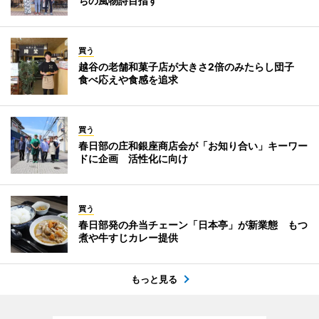
ちの風物詩目指す
買う
越谷の老舗和菓子店が大きさ2倍のみたらし団子
食べ応えや食感を追求
買う
春日部の庄和銀座商店会が「お知り合い」キーワー
ドに企画 活性化に向け
買う
春日部発の弁当チェーン「日本亭」が新業態 もつ
煮や牛すじカレー提供
もっと見る