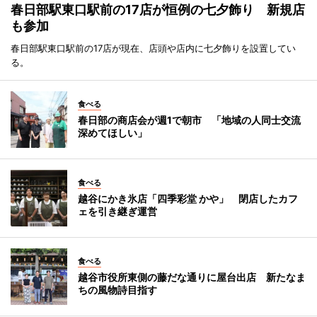
春日部駅東口駅前の17店が恒例の七夕飾り 新規店
も参加
春日部駅東口駅前の17店が現在、店頭や店内に七夕飾りを設置してい
る。
食べる
春日部の商店会が週1で朝市 「地域の人同士交流
深めてほしい」
食べる
越谷にかき氷店「四季彩堂 かや」 閉店したカフ
ェを引き継ぎ運営
食べる
越谷市役所東側の藤だな通りに屋台出店 新たなま
ちの風物詩目指す